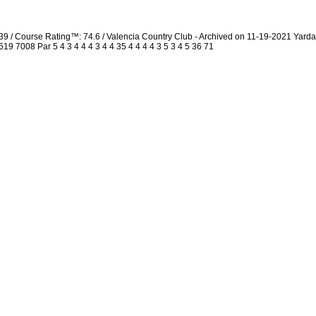
39 / Course Rating™: 74.6 / Valencia Country Club - Archived on 11-19-2021 Yar
 7008 Par 5 4 3 4 4 4 3 4 4 35 4 4 4 4 3 5 3 4 5 36 71